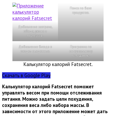
Поиск по базе
продуктов.
Добавление завтрака,
обеда, ужина и
перекусов.
Добавление блюда в
Программа по
раздел съеденных.
интервальному
голоданию.
Калькулятор калорий Fatsecret.
Скачать в Google Play
Калькулятор калорий Fatsecret поможет
управлять весом при помощи отслеживания
питания. Можно задать цели похудения,
сохранения веса либо набора массы. В
зависимости от этого приложение может дать