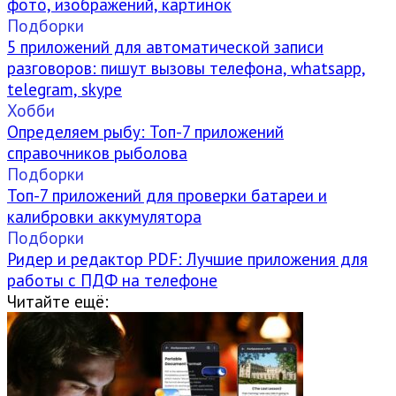
фото, изображений, картинок
Подборки
5 приложений для автоматической записи
разговоров: пишут вызовы телефона, whatsapp,
telegram, skype
Хобби
Определяем рыбу: Топ-7 приложений
справочников рыболова
Подборки
Топ-7 приложений для проверки батареи и
калибровки аккумулятора
Подборки
Ридер и редактор PDF: Лучшие приложения для
работы с ПДФ на телефоне
Читайте ещё: