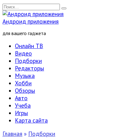
Перейти
Search
к
for:
содержанию
Андроид приложения
для вашего гаджета
Онлайн ТВ
Видео
Подборки
Редакторы
Музыка
Хобби
Обзоры
Авто
Учеба
Игры
Карта сайта
Главная
»
Подборки