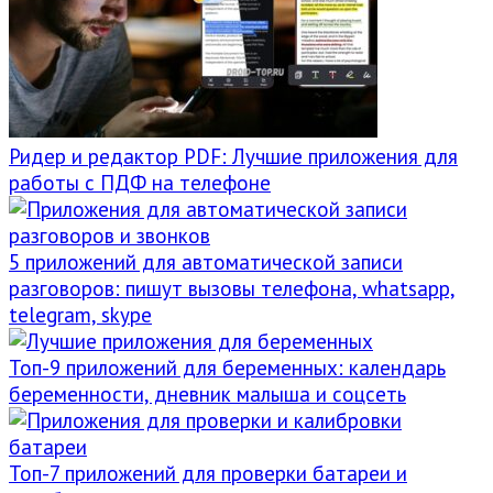
Ридер и редактор PDF: Лучшие приложения для
работы с ПДФ на телефоне
5 приложений для автоматической записи
разговоров: пишут вызовы телефона, whatsapp,
telegram, skype
Топ-9 приложений для беременных: календарь
беременности, дневник малыша и соцсеть
Топ-7 приложений для проверки батареи и