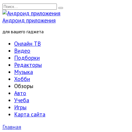
Перейти
Search
к
for:
содержанию
Андроид приложения
для вашего гаджета
Онлайн ТВ
Видео
Подборки
Редакторы
Музыка
Хобби
Обзоры
Авто
Учеба
Игры
Карта сайта
Главная