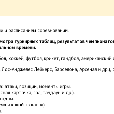
и и расписанием соревнований.
мотра турнирных таблиц, результатов чемпионато
альном времени.
ол, хоккей, футбол, крикет, гандбол, американский 
, Лос-Анджелес Лейкерс, Барселона, Арсенал и др.),
: атаки, позиции, моменты игры.
ая карточка, гол, тачдаун и др.).
ходам.
я и какой тв канал).
.