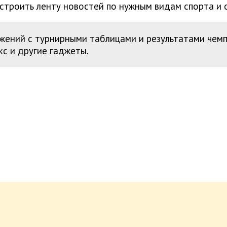
строить ленту новостей по нужным видам спорта и 
жений с турнирными таблицами и результатами чемп
кс и другие гаджеты.