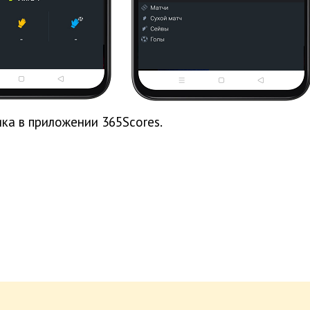
ка в приложении 365Scores.