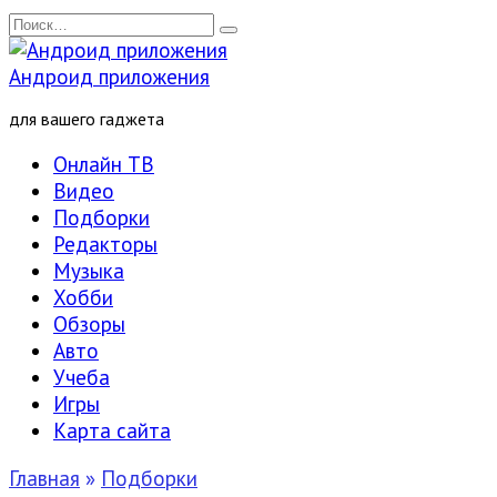
Перейти
Search
к
for:
содержанию
Андроид приложения
для вашего гаджета
Онлайн ТВ
Видео
Подборки
Редакторы
Музыка
Хобби
Обзоры
Авто
Учеба
Игры
Карта сайта
Главная
»
Подборки